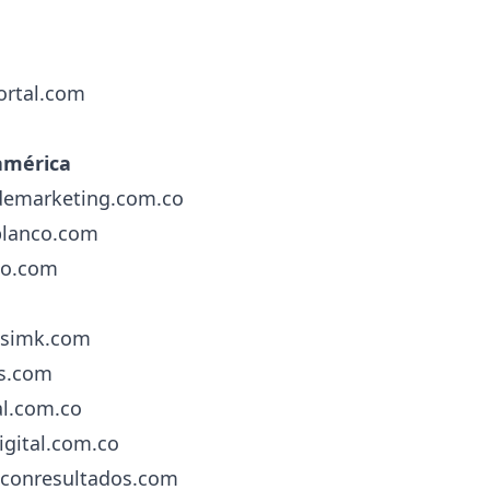
ortal.com
américa
demarketing.com.co
blanco.com
po.com
asimk.com
es.com
al.com.co
gital.com.co
conresultados.com