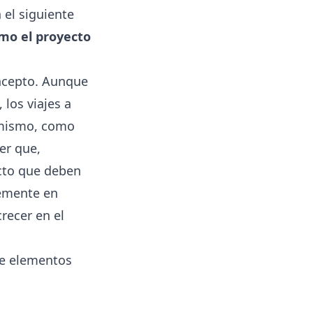
 el siguiente
mo el proyecto
oncepto. Aunque
los viajes a
l mismo, como
er que,
cto que deben
temente en
recer en el
ye elementos