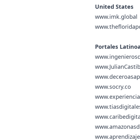
United States
www.imk.global
www.thefloridap
Portales Latino
www.ingenieros
www.JulianCasti
www.deceroasa
www.socry.co
www.experienci
www.tiasdigital
www.
caribedigit
www.amazonasdi
www.aprendizaje