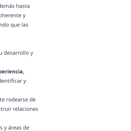
 demás hasta
coherente y
ando que las
u desarrollo y
eriencia,
Identificar y
te rodearse de
truir relaciones
as y áreas de