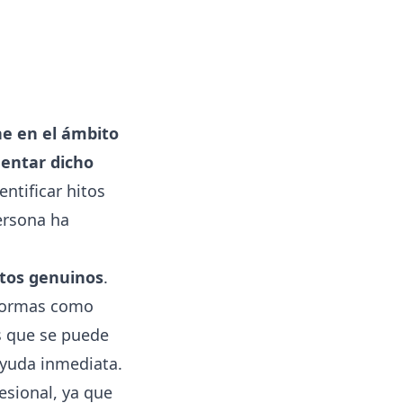
ne en el ámbito
mentar dicho
entificar hitos
ersona ha
ctos genuinos
.
aformas como
as que se puede
ayuda inmediata.
esional, ya que