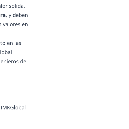
or sólida.
era
, y deben
s valores en
to en las
lobal
genieros de
– IMKGlobal