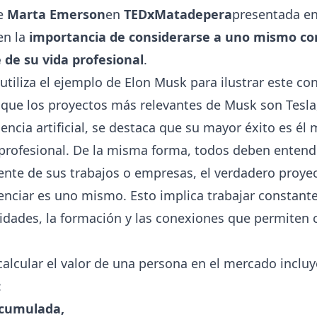
de
Marta Emerson
en
TEDxMatadepera
presentada en
en la
importancia de considerarse a uno mismo co
de su vida profesional
.
utiliza el ejemplo de Elon Musk para ilustrar este c
ue los proyectos más relevantes de Musk son Tesla, 
gencia artificial, se destaca que su mayor éxito es é
profesional. De la misma forma, todos deben entend
nte de sus trabajos o empresas, el verdadero proye
tenciar es uno mismo. Esto implica trabajar constan
lidades, la formación y las conexiones que permiten c
calcular el valor de una persona en el mercado inclu
:
acumulada,